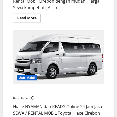
Rental Mobil Cirebon dengan mudah, Harga
Sewa kompetitif ( All In...
Read
Read More
more
about
Sewa
Rental
Mobil
Cirebon
Termurah
Banting
Harga
Unit Mobil
Sewa Hiace Cirebon Online 24 Jam Menyala
RentHiace
Hiace NYAMAN dan READY Online 24 Jam Jasa
SEWA / RENTAL MOBIL Toyota Hiace Cirebon