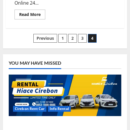
Online 24...
Read
Read More
more
about
Sewa
Hiace
Cirebon
Posts
Previous
1
2
3
4
Online
24
Jam
pagination
Menyala
YOU MAY HAVE MISSED
Cirebon Rent Car
Info Rental
Rental Mobil Cirebon CV HUTAMA INTI ABADI