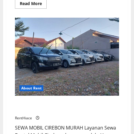
Read
Read More
more
about
INFO
Sewa
Mobil
di
Cirebon
Murah
Terjangkau
About Rent
Sewa Rental Mobil Cirebon Termurah Banting
Harga
RentHiace
SEWA MOBIL CIREBON MURAH Layanan Sewa