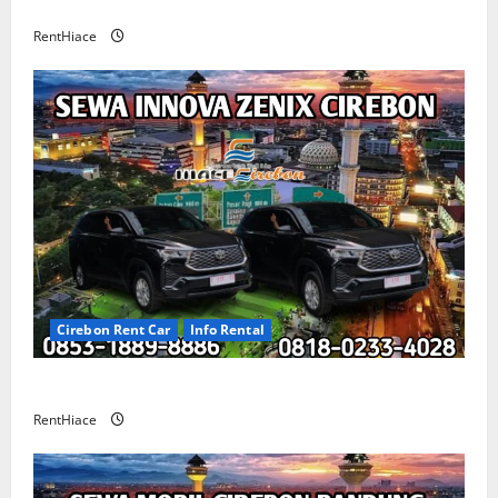
CIREBON
RentHiace
Cirebon Rent Car
Info Rental
Sewa Innova Zenix Cirebon
RentHiace