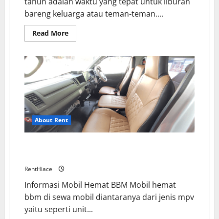
tahun adalah waktu yang tepat untuk liburan
bareng keluarga atau teman-teman....
Read
Read More
more
about
Liburan
Akhir
Tahun
Bersama
Hiace
Cirebon
Trans
About Rent
Rekomendasi Mobil Hemat BBM Bisa Irit di
Kantong
RentHiace
Informasi Mobil Hemat BBM Mobil hemat
bbm di sewa mobil diantaranya dari jenis mpv
yaitu seperti unit...