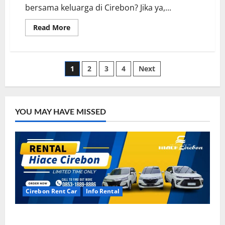
bersama keluarga di Cirebon? Jika ya,...
Read
Read More
more
about
Mobil
Keluarga
Di
Posts
1
2
3
4
Next
Jasa
Sewa
Mobil
pagination
Cirebon
YOU MAY HAVE MISSED
Cirebon Rent Car
Info Rental
Rental Mobil Cirebon CV HUTAMA INTI ABADI