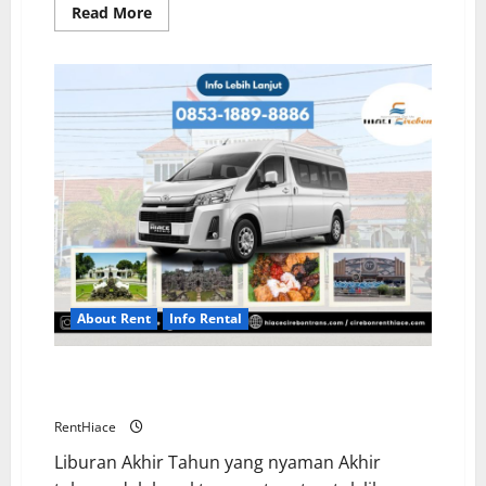
Read
Read More
more
about
Pentingnya
Membayar
Pajak
Mobil
Rental
About Rent
Info Rental
Liburan Akhir Tahun Bersama Hiace Cirebon
Trans
RentHiace
Liburan Akhir Tahun yang nyaman Akhir