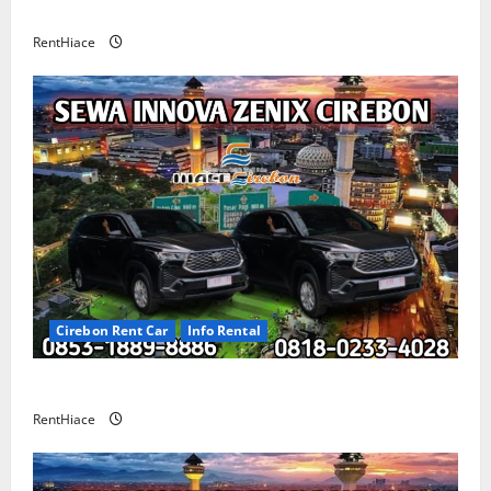
CIREBON
RentHiace
Cirebon Rent Car
Info Rental
Sewa Innova Zenix Cirebon
RentHiace