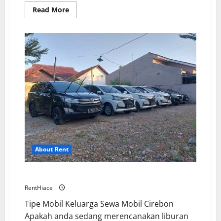
Read
Read More
more
about
Rekomendasi
Mobil
Hemat
BBM
Bisa
Irit
di
Kantong
About Rent
Mobil Keluarga Di Jasa Sewa Mobil Cirebon
RentHiace
Tipe Mobil Keluarga Sewa Mobil Cirebon
Apakah anda sedang merencanakan liburan