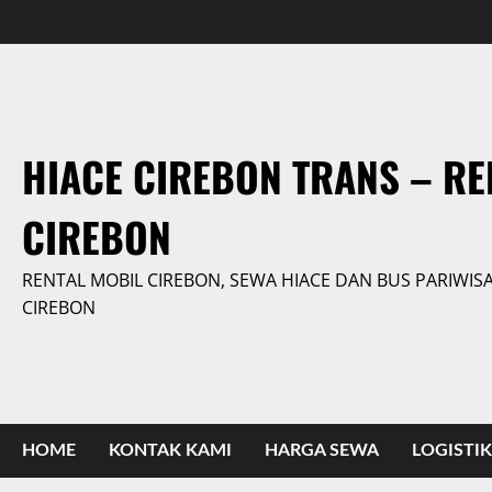
Skip
to
content
HIACE CIREBON TRANS – RE
CIREBON
RENTAL MOBIL CIREBON, SEWA HIACE DAN BUS PARIWIS
CIREBON
HOME
KONTAK KAMI
HARGA SEWA
LOGISTIK