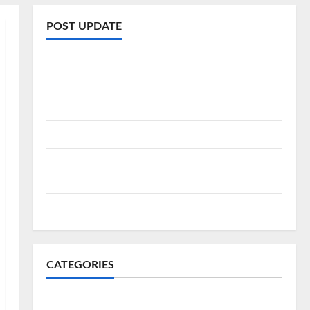
POST UPDATE
Rental Mobil Cirebon CV HUTAMA INTI ABADI
CIREBON
Sewa Innova Zenix Cirebon
Sewa Mobil Cirebon Bandung Murah
Rental Mobil di Sumber Cirebon Dengan Sopir
Antar dan Jemput
Mesin Diesel vs Bensin Lebih Unggul Mana
CATEGORIES
About Rent