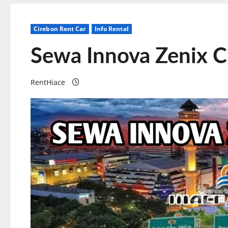
Cirebon Rent Car
Info Rental
Sewa Innova Zenix C
RentHiace