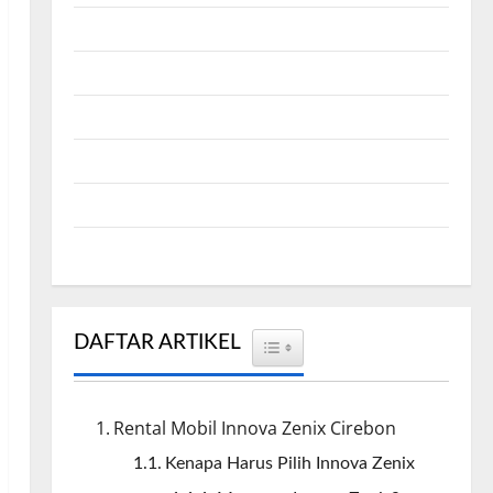
Antar Kota
Cirebon Rent Car
Info Rental
Sewa Bus Cirebon
Sewa Hiace Cirebon
Unit Mobil
DAFTAR ARTIKEL
TOGGLE TABLE OF CONTENT
Rental Mobil Innova Zenix Cirebon
Kenapa Harus Pilih Innova Zenix