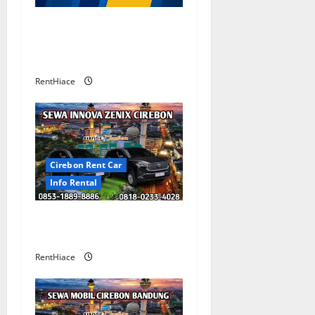
g
Rental Mobil Cirebon CV
a
HUTAMA INTI ABADI
CIREBON
t
RentHiace
i
o
n
Cirebon Rent Car
Info Rental
Sewa Innova Zenix
Cirebon
RentHiace