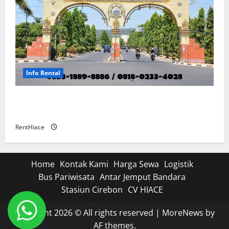
Info Rental
Rental Mobil di Sumber Cirebon Dengan Sopir
Antar dan Jemput
RentHiace
Home
Kontak Kami
Harga Sewa
Logistik
Bus Pariwisata
Antar Jemput Bandara
Stasiun Cirebon
CV HIACE
Copyright 2026 © All rights reserved
|
MoreNews
by
AF themes.