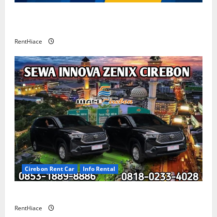
Rental Mobil Cirebon CV HUTAMA INTI ABADI
CIREBON
RentHiace
Cirebon Rent Car
Info Rental
Sewa Innova Zenix Cirebon
RentHiace