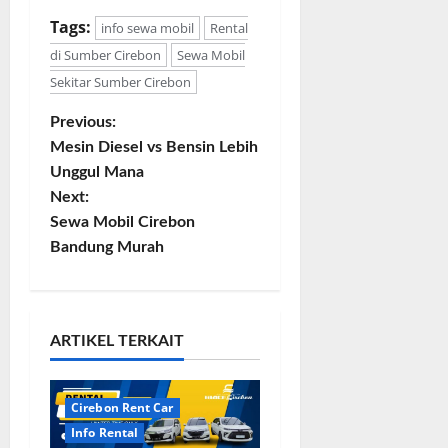
Tags:
info sewa mobil
Rental
di Sumber Cirebon
Sewa Mobil
Sekitar Sumber Cirebon
Previous:
P
Mesin Diesel vs Bensin Lebih
o
Unggul Mana
Next:
s
Sewa Mobil Cirebon
Bandung Murah
t
n
a
ARTIKEL TERKAIT
v
Cirebon Rent Car
i
Info Rental