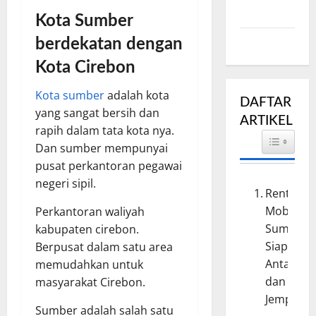
Cirebon
Kota Sumber
berdekatan dengan
Unit Mobil
Kota Cirebon
Kota sumber
adalah kota
DAFTAR
yang sangat bersih dan
ARTIKEL
rapih dalam tata kota nya.
TOGGLE 
Dan sumber mempunyai
pusat perkantoran pegawai
negeri sipil.
Rental
Mobil
Perkantoran waliyah
Sumber
kabupaten cirebon.
Siap
Berpusat dalam satu area
Antar
memudahkan untuk
dan
masyarakat Cirebon.
Jemput
Sumber adalah salah satu