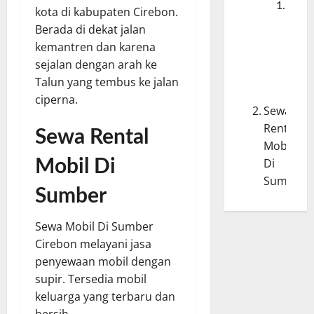
Kot
kota di kabupaten Cirebon.
Su
Berada di dekat jalan
ber
kemantren dan karena
de
sejalan dengan arah ke
Kot
Talun yang tembus ke jalan
Cir
ciperna.
Sewa
Rental
Sewa Rental
Mobil
Di
Mobil Di
Sumber
Sumber
Sewa Mobil Di Sumber
Cirebon melayani jasa
penyewaan mobil dengan
supir. Tersedia mobil
keluarga yang terbaru dan