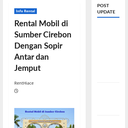
POST
Info Rental
UPDATE
Rental Mobil di
Rental
Sumber Cirebon
Mobil
Cirebon
Dengan Sopir
CV
HUTAMA
Antar dan
INTI
Jemput
ABADI
CIREBON
RentHiace
Sewa
Innova
Zenix
Cirebon
Sewa