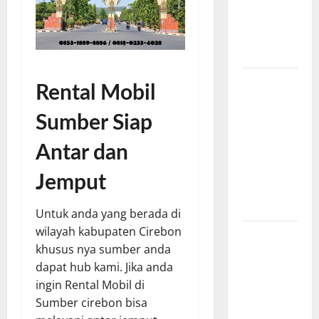
Mobil
Cirebon
Bandung
Murah
Rental
Rental Mobil
Mobil di
Sumber
Sumber Siap
Cirebon
Antar dan
Dengan
Sopir
Jemput
Antar dan
Jemput
Untuk anda yang berada di
wilayah kabupaten Cirebon
Mesin
khusus nya sumber anda
Diesel vs
dapat hub kami. Jika anda
Bensin
ingin Rental Mobil di
Lebih
Sumber cirebon bisa
Unggul