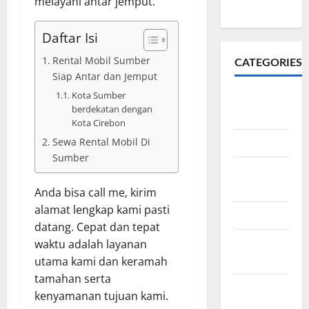
melayani antar jemput.
Mana
Daftar Isi
Rental Mobil Sumber
CATEGORIES
Siap Antar dan Jemput
Kota Sumber
About
berdekatan dengan
Rent
Kota Cirebon
Sewa Rental Mobil Di
Antar Kota
Sumber
Cirebon
Rent Car
Anda bisa call me, kirim
alamat lengkap kami pasti
Info Rental
datang. Cepat dan tepat
waktu adalah layanan
Sewa Bus
utama kami dan keramah
Cirebon
tamahan serta
Sewa
kenyamanan tujuan kami.
Hiace