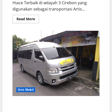
Hiace Terbaik di wilayah 3 Cirebon yang
digunakan sebagai transportasi Artis...
Read
Read More
more
about
Sewa
Hiace
Terbaik
di
Wilayah
3
Cirebon
Unit Mobil
Sewa Mobil Hiace Elf Cirebon Terbaik Dan
Murah