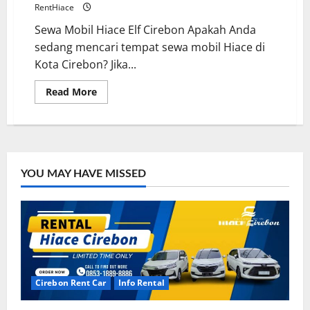
RentHiace
Sewa Mobil Hiace Elf Cirebon Apakah Anda
sedang mencari tempat sewa mobil Hiace di
Kota Cirebon? Jika...
Read
Read More
more
about
Sewa
Mobil
Hiace
Elf
Cirebon
Terbaik
YOU MAY HAVE MISSED
Dan
Murah
Cirebon Rent Car
Info Rental