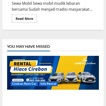
Sewa Mobil Sewa mobil mudik lebaran
bersama Sudah menjadi tradisi masyarakat...
Read
Read More
more
about
Sewa
Mobil
Mudik
Lebaran
Tahun
Ini
YOU MAY HAVE MISSED
Lebih
Nyaman
Cirebon Rent Car
Info Rental
Rental Mobil Cirebon CV HUTAMA INTI ABADI
CIREBON