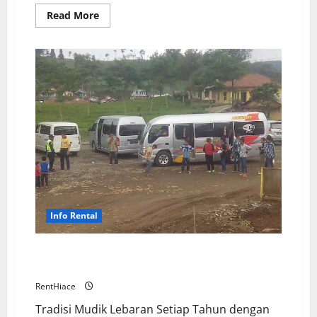
Read
Read More
more
about
Rental
Mobil
Cirebon
Lengkap
dan
Aman
Info Rental
Sewa Mobil Mudik Lebaran Tahun Ini Lebih
Nyaman
RentHiace
Tradisi Mudik Lebaran Setiap Tahun dengan