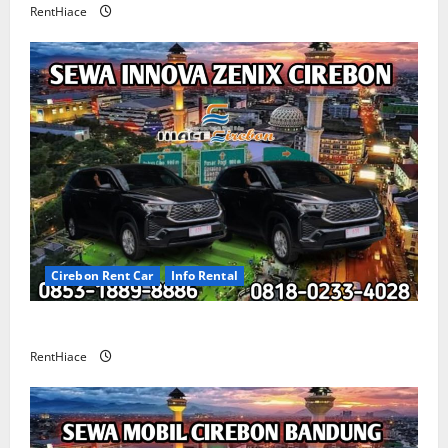
RentHiace
Cirebon Rent Car
Info Rental
Sewa Innova Zenix Cirebon
RentHiace