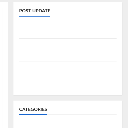
POST UPDATE
Rental Mobil Cirebon CV HUTAMA INTI ABADI
CIREBON
Sewa Innova Zenix Cirebon
Sewa Mobil Cirebon Bandung Murah
Rental Mobil di Sumber Cirebon Dengan Sopir
Antar dan Jemput
Mesin Diesel vs Bensin Lebih Unggul Mana
CATEGORIES
About Rent