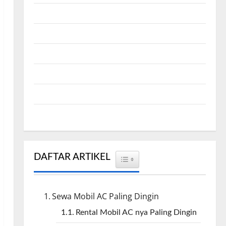
Antar Kota
Cirebon Rent Car
Info Rental
Sewa Bus Cirebon
Sewa Hiace Cirebon
Unit Mobil
DAFTAR ARTIKEL
TOGGLE TABLE OF CONTENT
Sewa Mobil AC Paling Dingin
Rental Mobil AC nya Paling Dingin