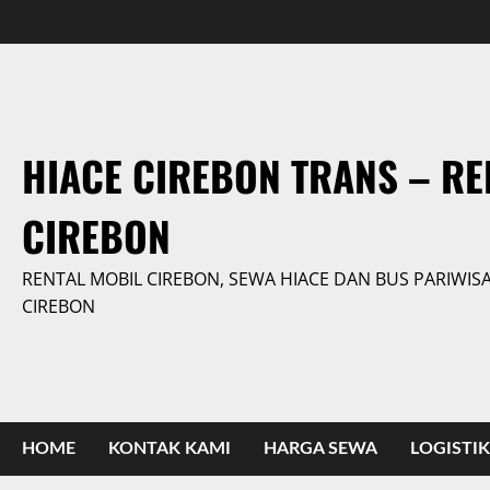
Skip
to
content
HIACE CIREBON TRANS – RE
CIREBON
RENTAL MOBIL CIREBON, SEWA HIACE DAN BUS PARIWIS
CIREBON
HOME
KONTAK KAMI
HARGA SEWA
LOGISTIK