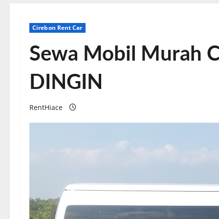
Cirebon Rent Car
Sewa Mobil Murah C
DINGIN
RentHiace